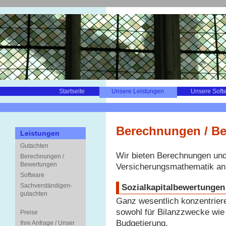
Startseite
Unsere Leistungen
Unsere Soft
Berechnungen / B
Leistungen
Gutachten
Wir bieten Berechnungen un
Berechnungen /
Bewertungen
Versicherungsmathematik an
Software
Sachverständigen-
Sozialkapitalbewertungen
gutachten
Ganz wesentlich konzentriere
sowohl für Bilanzzwecke wie
Preise
Budgetierung.
Ihre Anfrage / Unser