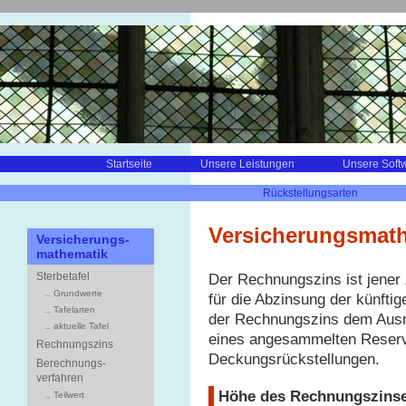
Startseite
Unsere Leistungen
Unsere Soft
Rückstellungsarten
Versicherungsmath
Versicherungs-
mathematik
Sterbetafel
Der Rechnungszins ist jener 
.. Grundwerte
für die Abzinsung der künfti
.. Tafelarten
der Rechnungszins dem Aus
.. aktuelle Tafel
eines angesammelten Reserv
Rechnungszins
Deckungsrückstellungen.
Berechnungs-
verfahren
Höhe des Rechnungszins
.. Teilwert