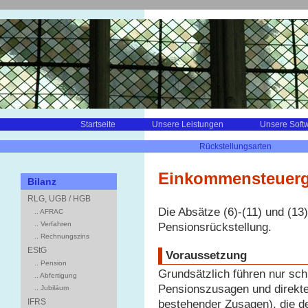
Startseite
Unsere Leistungen
Unsere Soft
Rückstellungsarten
Einkommensteuerge
Bilanz
RLG, UGB / HGB
Die Absätze (6)-(11) und (13
.. AFRAC
.. Verfahren
Pensionsrückstellung.
.. Rechnungszins
EStG
Voraussetzung
.. Pension
Grundsätzlich führen nur schr
.. Abfertigung
Pensionszusagen und direkt
.. Jubiläum
IFRS
bestehender Zusagen), die 