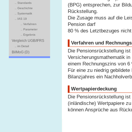
.. Standards
(BPG) entsprechen, zur Bildu
.. Geschichte
Rückstellung.
.. Systematik
Die Zusage muss auf die Leis
.. IAS 19
Pension darf
.. Verfahren
.. Parameter
80 % des Letztbezuges nicht
.. Ergebnis
Vergleich UGB/IFRS
Verfahren und Rechnungs
.. im Detail
Die Pensionsrückstellung is
BilMoG (D)
Versicherungsmathematik in
einem Rechnungszins von 6 
Für eine zu niedrig gebildet
Bilanzjahres ein Nachholverb
Wertpapierdeckung
Die Pensionsrückstellung i
(inländische) Wertpapiere z
können Ansprüche aus Rück