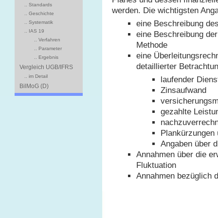
.. Standards
werden. Die wichtigsten Ang
.. Geschichte
eine Beschreibung de
.. Systematik
.. IAS 19
eine Beschreibung de
.. Verfahren
Methode
.. Parameter
eine Überleitungsrech
.. Ergebnis
detaillierter Betrachtu
Vergleich UGB/IFRS
.. im Detail
laufender Diens
BilMoG (D)
Zinsaufwand
versicherungsm
gezahlte Leistu
nachzuverrechn
Plankürzungen 
Angaben über d
Annahmen über die erw
Fluktuation
Annahmen bezüglich d