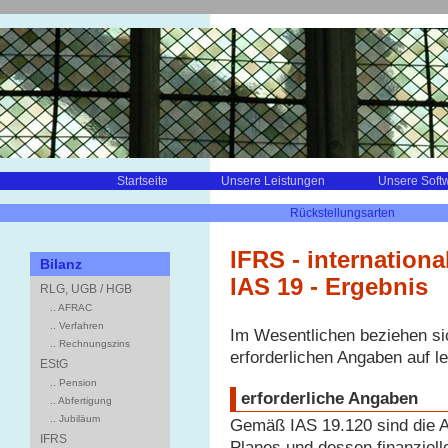
Startseite
Unsere Leistungen
Unsere Soft
Rückstellungsarten
IFRS - internationa
Bilanz
IAS 19 - Ergebnis
RLG, UGB / HGB
.. AFRAC
.. Verfahren
Im Wesentlichen beziehen sic
.. Rechnungszins
erforderlichen Angaben auf le
EStG
.. Pension
erforderliche Angaben
.. Abfertigung
.. Jubiläum
Gemäß IAS 19.120 sind die A
IFRS
Planes und dessen finanziel